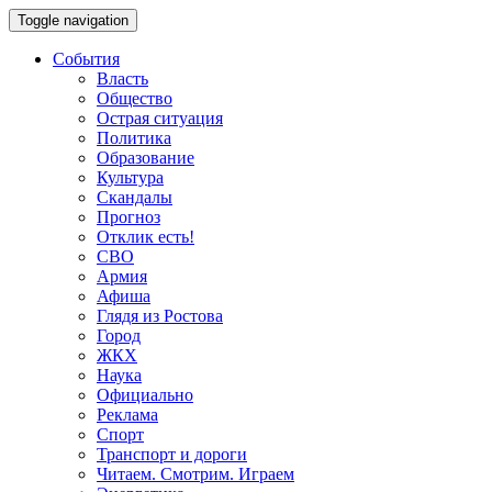
Toggle navigation
События
Власть
Общество
Острая ситуация
Политика
Образование
Культура
Скандалы
Прогноз
Отклик есть!
СВО
Армия
Афиша
Глядя из Ростова
Город
ЖКХ
Наука
Официально
Реклама
Спорт
Транспорт и дороги
Читаем. Смотрим. Играем