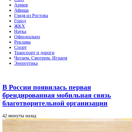
Армия
Афиша
Глядя из Ростова
Город
ЖКХ
Наука
Официально
Реклама
Спорт
Транспорт и дороги
Читаем. Смотрим. Играем
Энергетика
Общество
В России появилась первая
брендированная мобильная связь
благотворительной организации
42 минуты назад