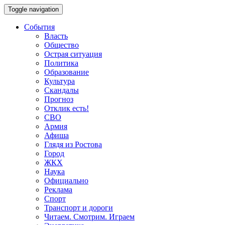
Toggle navigation
События
Власть
Общество
Острая ситуация
Политика
Образование
Культура
Скандалы
Прогноз
Отклик есть!
СВО
Армия
Афиша
Глядя из Ростова
Город
ЖКХ
Наука
Официально
Реклама
Спорт
Транспорт и дороги
Читаем. Смотрим. Играем