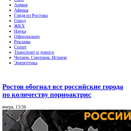
Армия
Афиша
Глядя из Ростова
Город
ЖКХ
Наука
Официально
Реклама
Спорт
Транспорт и дороги
Читаем. Смотрим. Играем
Энергетика
Общество
Ростов обогнал все российские города
по количеству порноактрис
вчера, 13:56