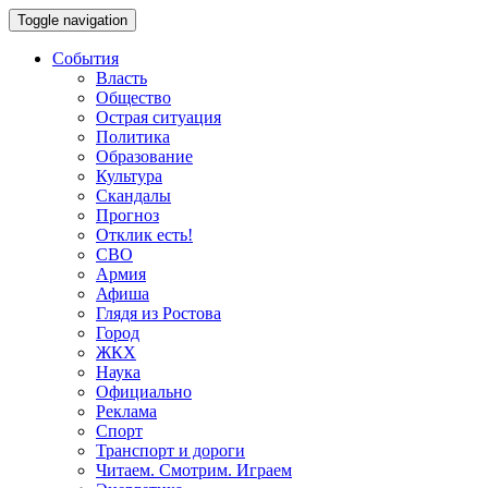
Toggle navigation
События
Власть
Общество
Острая ситуация
Политика
Образование
Культура
Скандалы
Прогноз
Отклик есть!
СВО
Армия
Афиша
Глядя из Ростова
Город
ЖКХ
Наука
Официально
Реклама
Спорт
Транспорт и дороги
Читаем. Смотрим. Играем