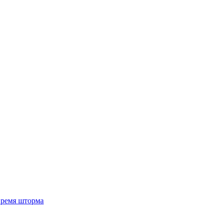
 время шторма