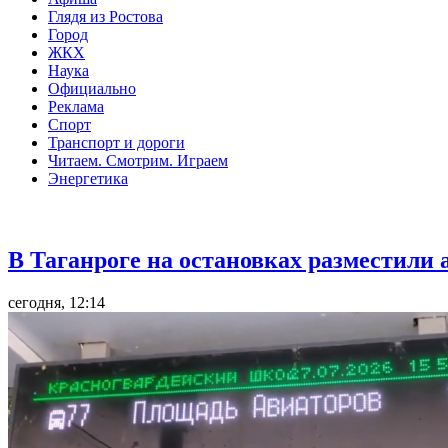
Глядя из Ростова
Город
ЖКХ
Наука
Официально
Реклама
Спорт
Транспорт и дороги
Читаем. Смотрим. Играем
Энергетика
Общество
В Таганроге на остановках разместили
сегодня, 12:14