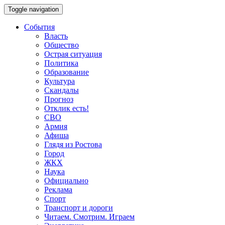
Toggle navigation
События
Власть
Общество
Острая ситуация
Политика
Образование
Культура
Скандалы
Прогноз
Отклик есть!
СВО
Армия
Афиша
Глядя из Ростова
Город
ЖКХ
Наука
Официально
Реклама
Спорт
Транспорт и дороги
Читаем. Смотрим. Играем