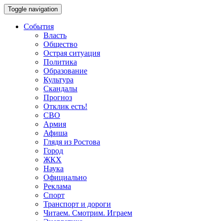
Toggle navigation
События
Власть
Общество
Острая ситуация
Политика
Образование
Культура
Скандалы
Прогноз
Отклик есть!
СВО
Армия
Афиша
Глядя из Ростова
Город
ЖКХ
Наука
Официально
Реклама
Спорт
Транспорт и дороги
Читаем. Смотрим. Играем