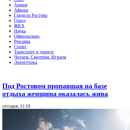
Армия
Афиша
Глядя из Ростова
Город
ЖКХ
Наука
Официально
Реклама
Спорт
Транспорт и дороги
Читаем. Смотрим. Играем
Энергетика
Общество
Под Ростовом пропавшая на базе
отдыха женщина оказалась жива
сегодня, 11:19