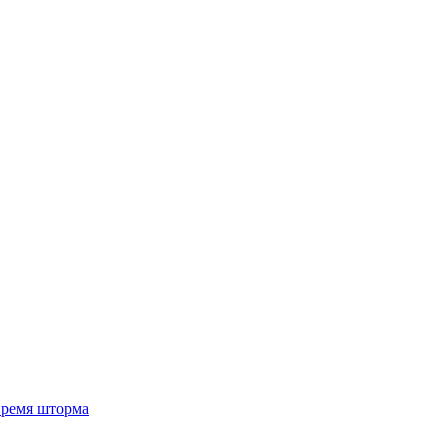
 время шторма