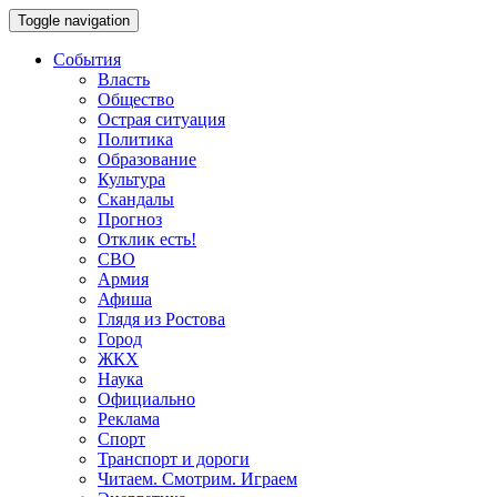
Toggle navigation
События
Власть
Общество
Острая ситуация
Политика
Образование
Культура
Скандалы
Прогноз
Отклик есть!
СВО
Армия
Афиша
Глядя из Ростова
Город
ЖКХ
Наука
Официально
Реклама
Спорт
Транспорт и дороги
Читаем. Смотрим. Играем