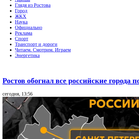
Глядя из Ростова
Город
ЖКХ
Наука
Официально
Реклама
Спорт
Транспорт и дороги
Читаем. Смотрим. Играем
Энергетика
Общество
Ростов обогнал все российские города 
сегодня, 13:56