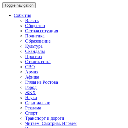
Toggle navigation
События
Власть
Общество
Острая ситуация
Политика
Образование
Культура
Скандалы
Прогноз
Отклик есть!
СВО
Армия
Афиша
Глядя из Ростова
Город
ЖКХ
Наука
Официально
Реклама
Спорт
Транспорт и дороги
Читаем. Смотрим. Играем