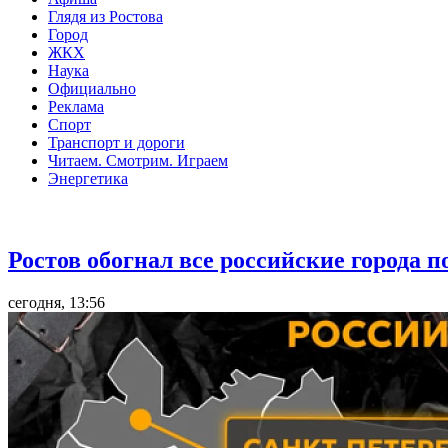
Глядя из Ростова
Город
ЖКХ
Наука
Официально
Реклама
Спорт
Транспорт и дороги
Читаем. Смотрим. Играем
Энергетика
Общество
Ростов обогнал все российские города 
сегодня, 13:56