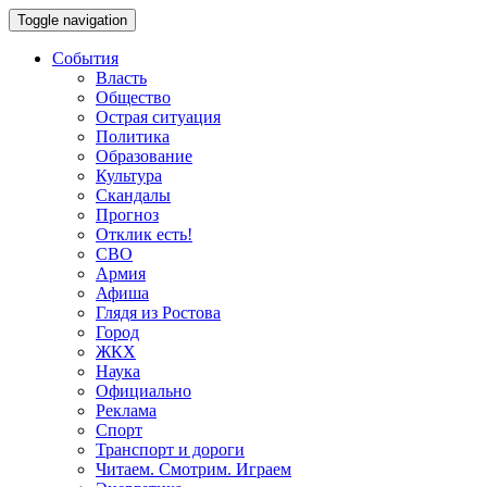
Toggle navigation
События
Власть
Общество
Острая ситуация
Политика
Образование
Культура
Скандалы
Прогноз
Отклик есть!
СВО
Армия
Афиша
Глядя из Ростова
Город
ЖКХ
Наука
Официально
Реклама
Спорт
Транспорт и дороги
Читаем. Смотрим. Играем