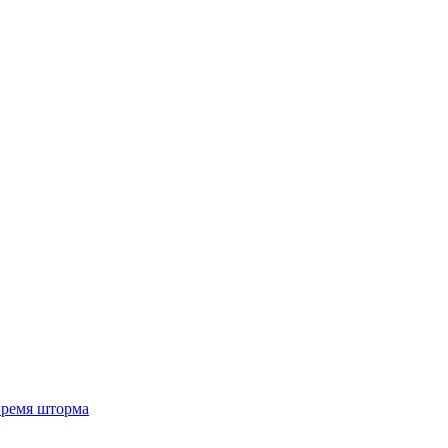
 время шторма