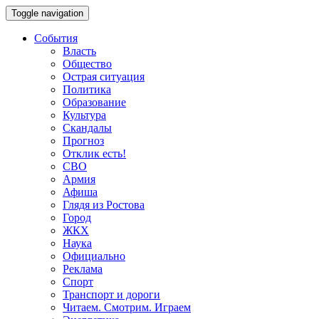
Toggle navigation
События
Власть
Общество
Острая ситуация
Политика
Образование
Культура
Скандалы
Прогноз
Отклик есть!
СВО
Армия
Афиша
Глядя из Ростова
Город
ЖКХ
Наука
Официально
Реклама
Спорт
Транспорт и дороги
Читаем. Смотрим. Играем