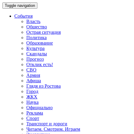
Toggle navigation
События
Власть
Общество
Острая ситуация
Политика
Образование
Культура
Скандалы
Прогноз
Отклик есть!
СВО
Армия
Афиша
Глядя из Ростова
Город
ЖКХ
Наука
Официально
Реклама
Спорт
Транспорт и дороги
Читаем. Смотрим. Играем