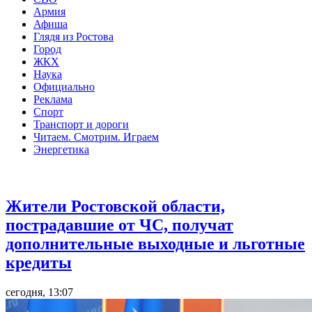
Армия
Афиша
Глядя из Ростова
Город
ЖКХ
Наука
Официально
Реклама
Спорт
Транспорт и дороги
Читаем. Смотрим. Играем
Энергетика
Общество
Жители Ростовской области,
пострадавшие от ЧС, получат
дополнительные выходные и льготные
кредиты
сегодня, 13:07