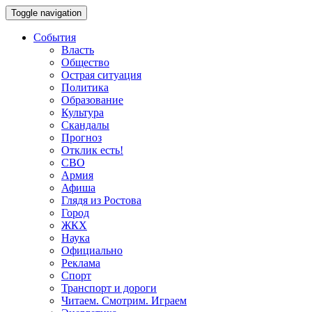
Toggle navigation
События
Власть
Общество
Острая ситуация
Политика
Образование
Культура
Скандалы
Прогноз
Отклик есть!
СВО
Армия
Афиша
Глядя из Ростова
Город
ЖКХ
Наука
Официально
Реклама
Спорт
Транспорт и дороги
Читаем. Смотрим. Играем