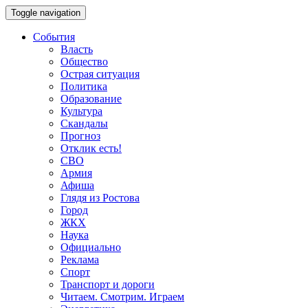
Toggle navigation
События
Власть
Общество
Острая ситуация
Политика
Образование
Культура
Скандалы
Прогноз
Отклик есть!
СВО
Армия
Афиша
Глядя из Ростова
Город
ЖКХ
Наука
Официально
Реклама
Спорт
Транспорт и дороги
Читаем. Смотрим. Играем