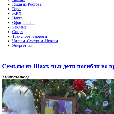
Глядя из Ростова
Город
ЖКХ
Наука
Официально
Реклама
Спорт
Транспорт и дороги
Читаем. Смотрим. Играем
Энергетика
Общество
Семьям из Шахт, чьи дети погибли во 
3 минуты назад