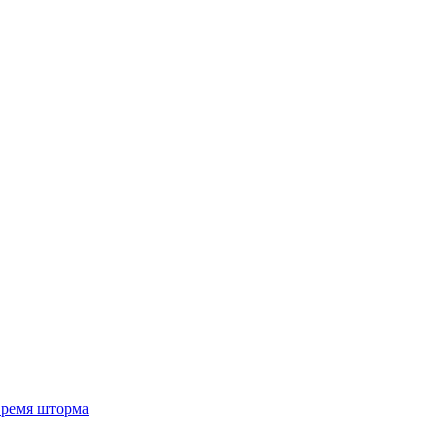
 время шторма