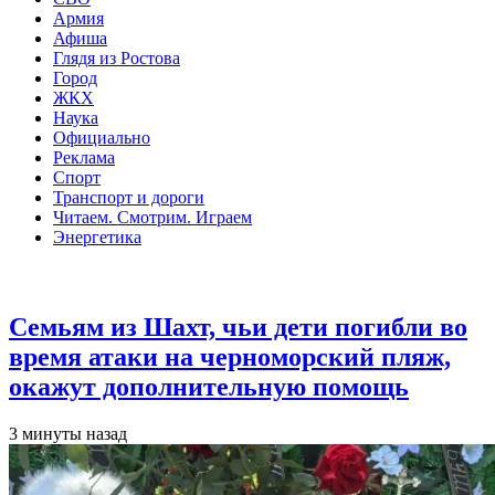
Армия
Афиша
Глядя из Ростова
Город
ЖКХ
Наука
Официально
Реклама
Спорт
Транспорт и дороги
Читаем. Смотрим. Играем
Энергетика
Общество
Семьям из Шахт, чьи дети погибли во
время атаки на черноморский пляж,
окажут дополнительную помощь
3 минуты назад