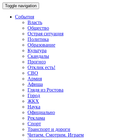
Toggle navigation
События
Власть
Общество
Острая ситуация
Политика
Образование
Культура
Скандалы
Прогноз
Отклик есть!
СВО
Армия
Афиша
Глядя из Ростова
Город
ЖКХ
Наука
Официально
Реклама
Спорт
Транспорт и дороги
Читаем. Смотрим. Играем