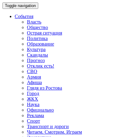
Toggle navigation
События
Власть
Общество
Острая ситуация
Политика
Образование
Культура
Скандалы
Прогноз
Отклик есть!
СВО
Армия
Афиша
Глядя из Ростова
Город
ЖКХ
Наука
Официально
Реклама
Спорт
Транспорт и дороги
Читаем. Смотрим. Играем