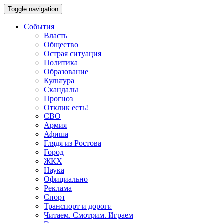
Toggle navigation
События
Власть
Общество
Острая ситуация
Политика
Образование
Культура
Скандалы
Прогноз
Отклик есть!
СВО
Армия
Афиша
Глядя из Ростова
Город
ЖКХ
Наука
Официально
Реклама
Спорт
Транспорт и дороги
Читаем. Смотрим. Играем