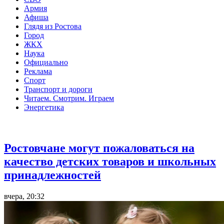
Армия
Афиша
Глядя из Ростова
Город
ЖКХ
Наука
Официально
Реклама
Спорт
Транспорт и дороги
Читаем. Смотрим. Играем
Энергетика
Общество
Ростовчане могут пожаловаться на
качество детских товаров и школьных
принадлежностей
вчера, 20:32