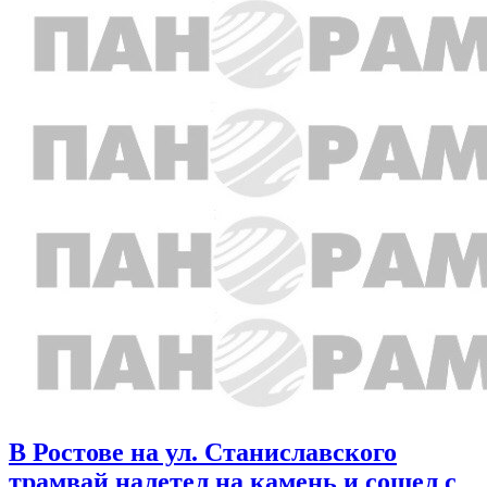
В Ростове на ул. Станиславского
трамвай налетел на камень и сошел с