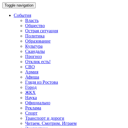
Toggle navigation
События
Власть
Общество
Острая ситуация
Политика
Образование
Культура
Скандалы
Прогноз
Отклик есть!
СВО
Армия
Афиша
Глядя из Ростова
Город
ЖКХ
Наука
Официально
Реклама
Спорт
Транспорт и дороги
Читаем. Смотрим. Играем