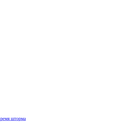
 время шторма