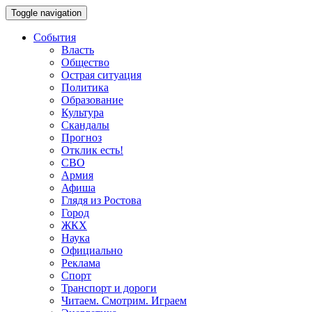
Toggle navigation
События
Власть
Общество
Острая ситуация
Политика
Образование
Культура
Скандалы
Прогноз
Отклик есть!
СВО
Армия
Афиша
Глядя из Ростова
Город
ЖКХ
Наука
Официально
Реклама
Спорт
Транспорт и дороги
Читаем. Смотрим. Играем