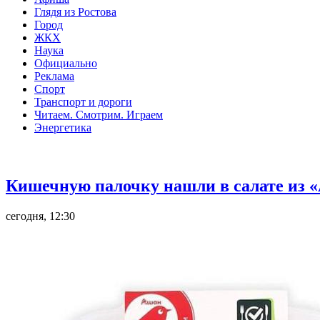
Глядя из Ростова
Город
ЖКХ
Наука
Официально
Реклама
Спорт
Транспорт и дороги
Читаем. Смотрим. Играем
Энергетика
Общество
Кишечную палочку нашли в салате из «
сегодня, 12:30