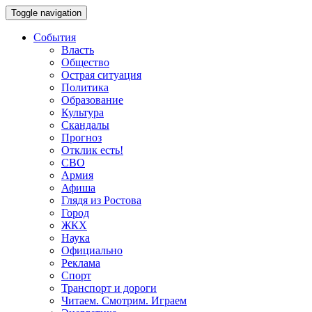
Toggle navigation
События
Власть
Общество
Острая ситуация
Политика
Образование
Культура
Скандалы
Прогноз
Отклик есть!
СВО
Армия
Афиша
Глядя из Ростова
Город
ЖКХ
Наука
Официально
Реклама
Спорт
Транспорт и дороги
Читаем. Смотрим. Играем