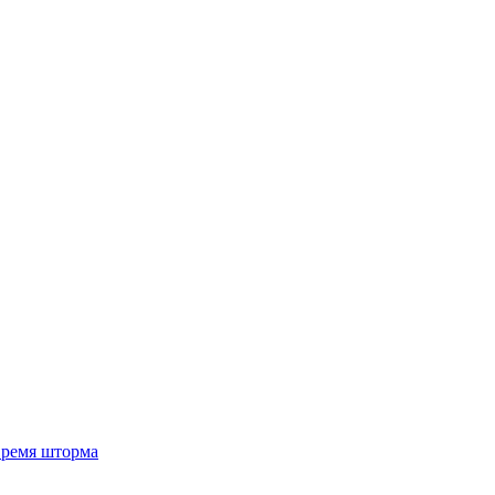
 время шторма