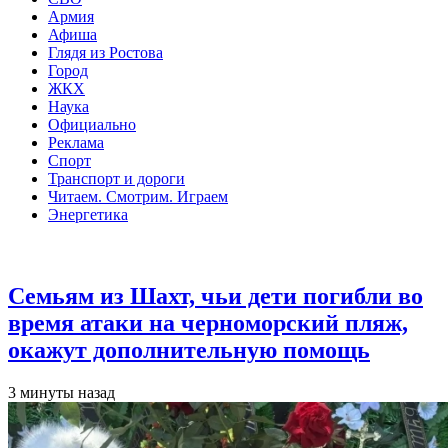
Армия
Афиша
Глядя из Ростова
Город
ЖКХ
Наука
Официально
Реклама
Спорт
Транспорт и дороги
Читаем. Смотрим. Играем
Энергетика
Общество
Семьям из Шахт, чьи дети погибли во
время атаки на черноморский пляж,
окажут дополнительную помощь
3 минуты назад