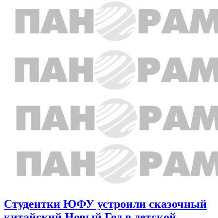
Студентки ЮФУ устроили сказочный
китайский Новый Год в детской