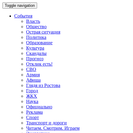
Toggle navigation
События
Власть
Общество
Острая ситуация
Политика
Образование
Культура
Скандалы
Прогноз
Отклик есть!
СВО
Армия
Афиша
Глядя из Ростова
Город
ЖКХ
Наука
Официально
Реклама
Спорт
Транспорт и дороги
Читаем. Смотрим. Играем