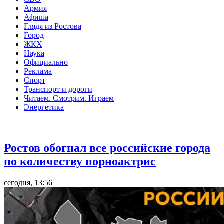
Армия
Афиша
Глядя из Ростова
Город
ЖКХ
Наука
Официально
Реклама
Спорт
Транспорт и дороги
Читаем. Смотрим. Играем
Энергетика
Общество
Ростов обогнал все российские города
по количеству порноактрис
сегодня, 13:56