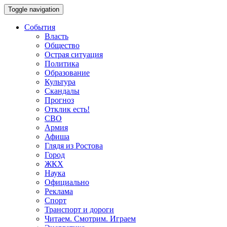
Toggle navigation
События
Власть
Общество
Острая ситуация
Политика
Образование
Культура
Скандалы
Прогноз
Отклик есть!
СВО
Армия
Афиша
Глядя из Ростова
Город
ЖКХ
Наука
Официально
Реклама
Спорт
Транспорт и дороги
Читаем. Смотрим. Играем