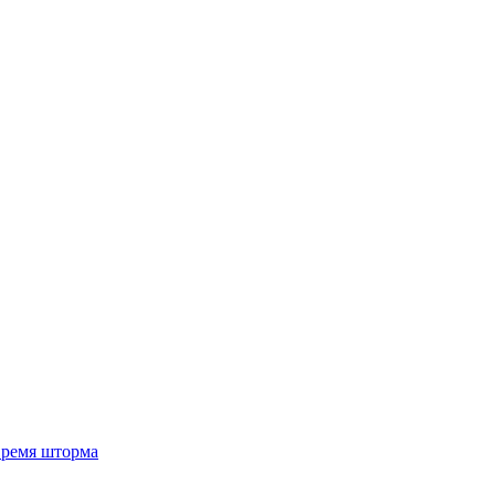
 время шторма