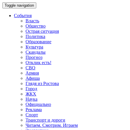
Toggle navigation
События
Власть
Общество
Острая ситуация
Политика
Образование
Культура
Скандалы
Прогноз
Отклик есть!
СВО
Армия
Афиша
Глядя из Ростова
Город
ЖКХ
Наука
Официально
Реклама
Спорт
Транспорт и дороги
Читаем. Смотрим. Играем