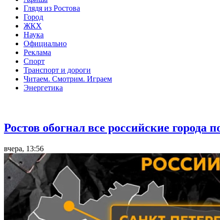
Глядя из Ростова
Город
ЖКХ
Наука
Официально
Реклама
Спорт
Транспорт и дороги
Читаем. Смотрим. Играем
Энергетика
Общество
Ростов обогнал все российские города 
вчера, 13:56