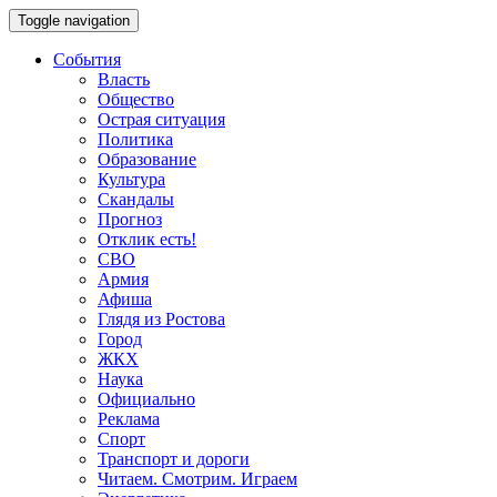
Toggle navigation
События
Власть
Общество
Острая ситуация
Политика
Образование
Культура
Скандалы
Прогноз
Отклик есть!
СВО
Армия
Афиша
Глядя из Ростова
Город
ЖКХ
Наука
Официально
Реклама
Спорт
Транспорт и дороги
Читаем. Смотрим. Играем