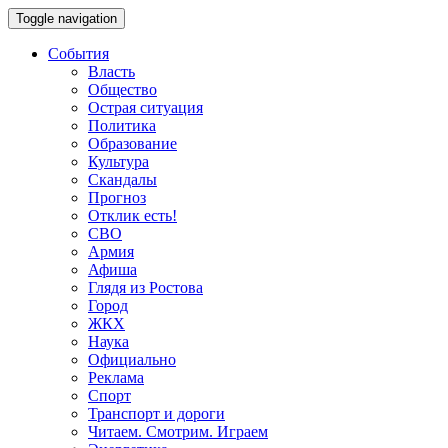
Toggle navigation
События
Власть
Общество
Острая ситуация
Политика
Образование
Культура
Скандалы
Прогноз
Отклик есть!
СВО
Армия
Афиша
Глядя из Ростова
Город
ЖКХ
Наука
Официально
Реклама
Спорт
Транспорт и дороги
Читаем. Смотрим. Играем