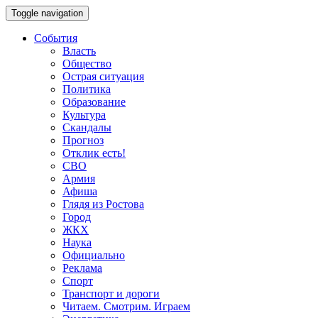
Toggle navigation
События
Власть
Общество
Острая ситуация
Политика
Образование
Культура
Скандалы
Прогноз
Отклик есть!
СВО
Армия
Афиша
Глядя из Ростова
Город
ЖКХ
Наука
Официально
Реклама
Спорт
Транспорт и дороги
Читаем. Смотрим. Играем