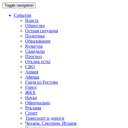
Toggle navigation
События
Власть
Общество
Острая ситуация
Политика
Образование
Культура
Скандалы
Прогноз
Отклик есть!
СВО
Армия
Афиша
Глядя из Ростова
Город
ЖКХ
Наука
Официально
Реклама
Спорт
Транспорт и дороги
Читаем. Смотрим. Играем