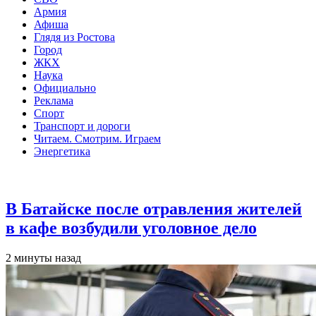
Армия
Афиша
Глядя из Ростова
Город
ЖКХ
Наука
Официально
Реклама
Спорт
Транспорт и дороги
Читаем. Смотрим. Играем
Энергетика
Общество
В Батайске после отравления жителей
в кафе возбудили уголовное дело
2 минуты назад