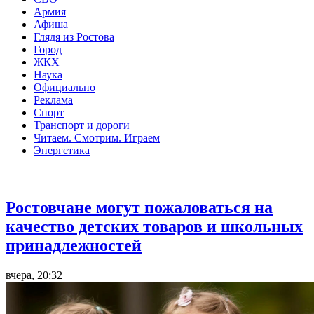
Армия
Афиша
Глядя из Ростова
Город
ЖКХ
Наука
Официально
Реклама
Спорт
Транспорт и дороги
Читаем. Смотрим. Играем
Энергетика
Общество
Ростовчане могут пожаловаться на
качество детских товаров и школьных
принадлежностей
вчера, 20:32