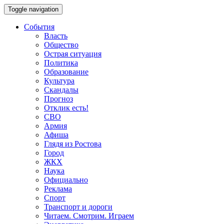
Toggle navigation
События
Власть
Общество
Острая ситуация
Политика
Образование
Культура
Скандалы
Прогноз
Отклик есть!
СВО
Армия
Афиша
Глядя из Ростова
Город
ЖКХ
Наука
Официально
Реклама
Спорт
Транспорт и дороги
Читаем. Смотрим. Играем