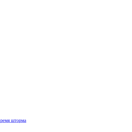
 время шторма