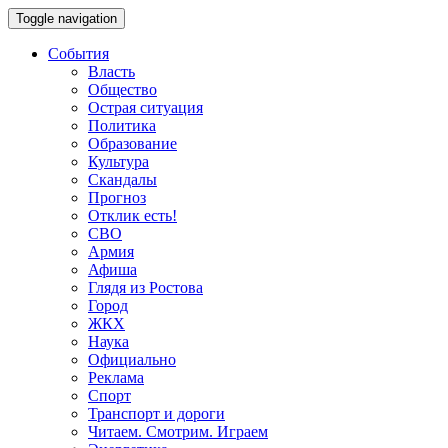
Toggle navigation
События
Власть
Общество
Острая ситуация
Политика
Образование
Культура
Скандалы
Прогноз
Отклик есть!
СВО
Армия
Афиша
Глядя из Ростова
Город
ЖКХ
Наука
Официально
Реклама
Спорт
Транспорт и дороги
Читаем. Смотрим. Играем