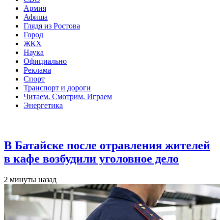
Армия
Афиша
Глядя из Ростова
Город
ЖКХ
Наука
Официально
Реклама
Спорт
Транспорт и дороги
Читаем. Смотрим. Играем
Энергетика
Общество
В Батайске после отравления жителей
в кафе возбудили уголовное дело
2 минуты назад