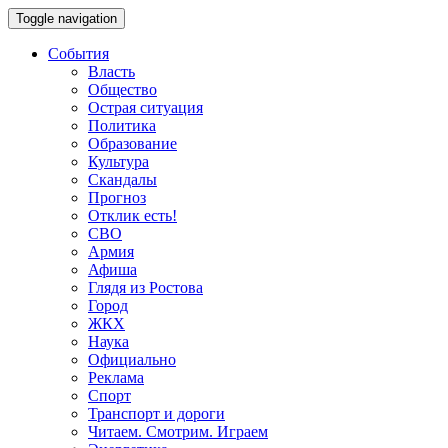
Toggle navigation
События
Власть
Общество
Острая ситуация
Политика
Образование
Культура
Скандалы
Прогноз
Отклик есть!
СВО
Армия
Афиша
Глядя из Ростова
Город
ЖКХ
Наука
Официально
Реклама
Спорт
Транспорт и дороги
Читаем. Смотрим. Играем