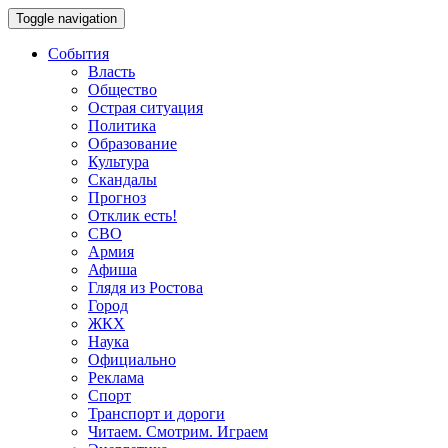
Toggle navigation
События
Власть
Общество
Острая ситуация
Политика
Образование
Культура
Скандалы
Прогноз
Отклик есть!
СВО
Армия
Афиша
Глядя из Ростова
Город
ЖКХ
Наука
Официально
Реклама
Спорт
Транспорт и дороги
Читаем. Смотрим. Играем