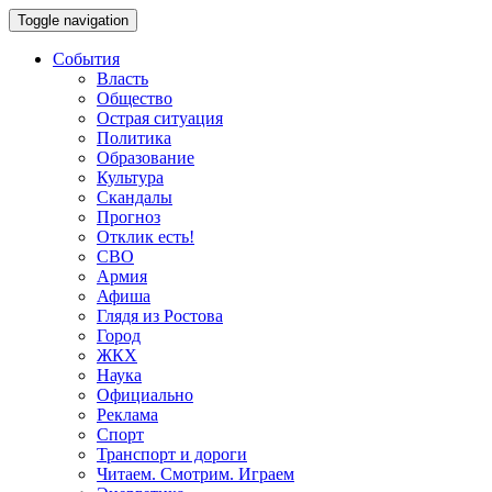
Toggle navigation
События
Власть
Общество
Острая ситуация
Политика
Образование
Культура
Скандалы
Прогноз
Отклик есть!
СВО
Армия
Афиша
Глядя из Ростова
Город
ЖКХ
Наука
Официально
Реклама
Спорт
Транспорт и дороги
Читаем. Смотрим. Играем