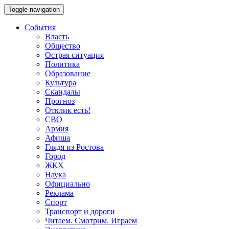
Toggle navigation
События
Власть
Общество
Острая ситуация
Политика
Образование
Культура
Скандалы
Прогноз
Отклик есть!
СВО
Армия
Афиша
Глядя из Ростова
Город
ЖКХ
Наука
Официально
Реклама
Спорт
Транспорт и дороги
Читаем. Смотрим. Играем