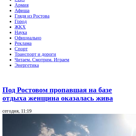
Армия
Афиша
Глядя из Ростова
Город
ЖКХ
Наука
Официально
Реклама
Спорт
Транспорт и дороги
Читаем. Смотрим. Играем
Энергетика
Общество
Под Ростовом пропавшая на базе
отдыха женщина оказалась жива
сегодня, 11:19