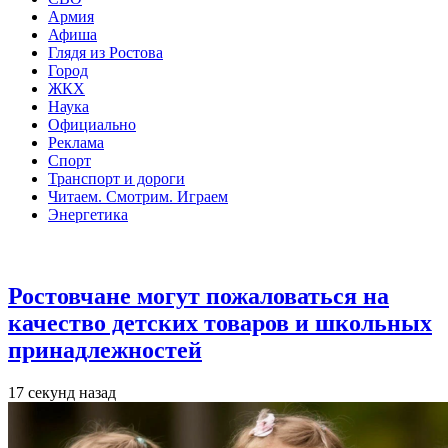
Армия
Афиша
Глядя из Ростова
Город
ЖКХ
Наука
Официально
Реклама
Спорт
Транспорт и дороги
Читаем. Смотрим. Играем
Энергетика
Общество
Ростовчане могут пожаловаться на
качество детских товаров и школьных
принадлежностей
17 секунд назад