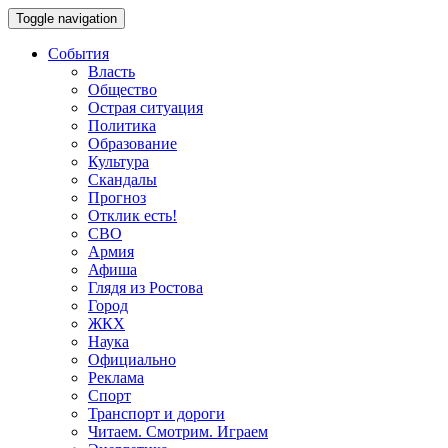
Toggle navigation
События
Власть
Общество
Острая ситуация
Политика
Образование
Культура
Скандалы
Прогноз
Отклик есть!
СВО
Армия
Афиша
Глядя из Ростова
Город
ЖКХ
Наука
Официально
Реклама
Спорт
Транспорт и дороги
Читаем. Смотрим. Играем