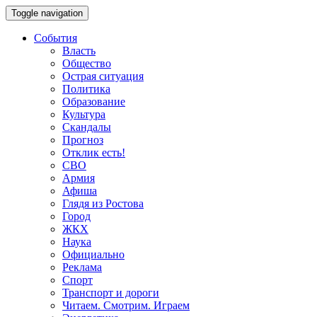
Toggle navigation
События
Власть
Общество
Острая ситуация
Политика
Образование
Культура
Скандалы
Прогноз
Отклик есть!
СВО
Армия
Афиша
Глядя из Ростова
Город
ЖКХ
Наука
Официально
Реклама
Спорт
Транспорт и дороги
Читаем. Смотрим. Играем