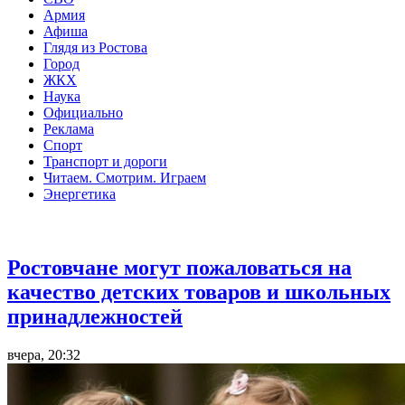
Армия
Афиша
Глядя из Ростова
Город
ЖКХ
Наука
Официально
Реклама
Спорт
Транспорт и дороги
Читаем. Смотрим. Играем
Энергетика
Общество
Ростовчане могут пожаловаться на
качество детских товаров и школьных
принадлежностей
вчера, 20:32