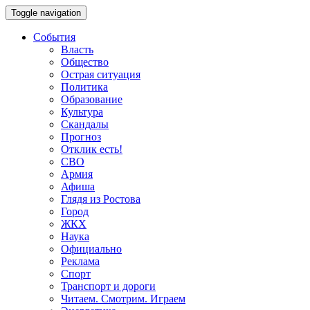
Toggle navigation
События
Власть
Общество
Острая ситуация
Политика
Образование
Культура
Скандалы
Прогноз
Отклик есть!
СВО
Армия
Афиша
Глядя из Ростова
Город
ЖКХ
Наука
Официально
Реклама
Спорт
Транспорт и дороги
Читаем. Смотрим. Играем