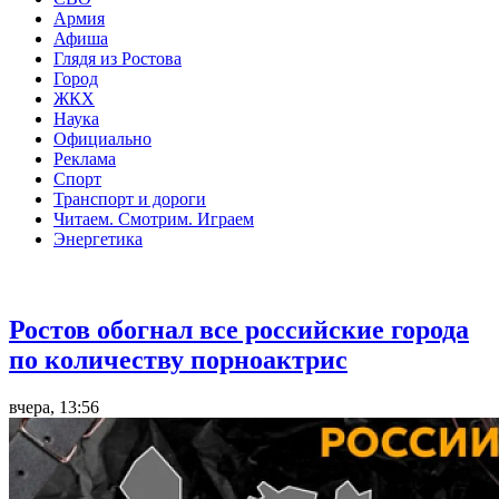
Армия
Афиша
Глядя из Ростова
Город
ЖКХ
Наука
Официально
Реклама
Спорт
Транспорт и дороги
Читаем. Смотрим. Играем
Энергетика
Общество
Ростов обогнал все российские города
по количеству порноактрис
вчера, 13:56