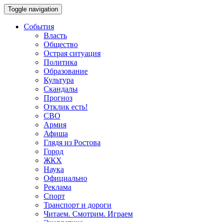
Toggle navigation
События
Власть
Общество
Острая ситуация
Политика
Образование
Культура
Скандалы
Прогноз
Отклик есть!
СВО
Армия
Афиша
Глядя из Ростова
Город
ЖКХ
Наука
Официально
Реклама
Спорт
Транспорт и дороги
Читаем. Смотрим. Играем