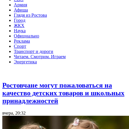
Армия
Афиша
Глядя из Ростова
Город
ЖКХ
Наука
Официально
Реклама
Спорт
Транспорт и дороги
Читаем. Смотрим. Играем
Энергетика
Общество
Ростовчане могут пожаловаться на
качество детских товаров и школьных
принадлежностей
вчера, 20:32