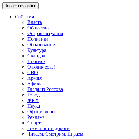
Toggle navigation
События
Власть
Общество
Острая ситуация
Политика
Образование
Культура
Скандалы
Прогноз
Отклик есть!
СВО
Армия
Афиша
Глядя из Ростова
Город
ЖКХ
Наука
Официально
Реклама
Спорт
Транспорт и дороги
Читаем. Смотрим. Играем