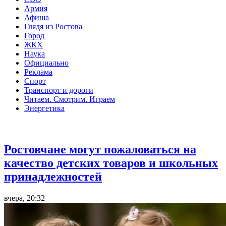
Армия
Афиша
Глядя из Ростова
Город
ЖКХ
Наука
Официально
Реклама
Спорт
Транспорт и дороги
Читаем. Смотрим. Играем
Энергетика
Общество
Ростовчане могут пожаловаться на
качество детских товаров и школьных
принадлежностей
вчера, 20:32