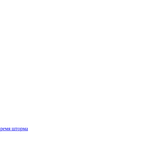
 время шторма