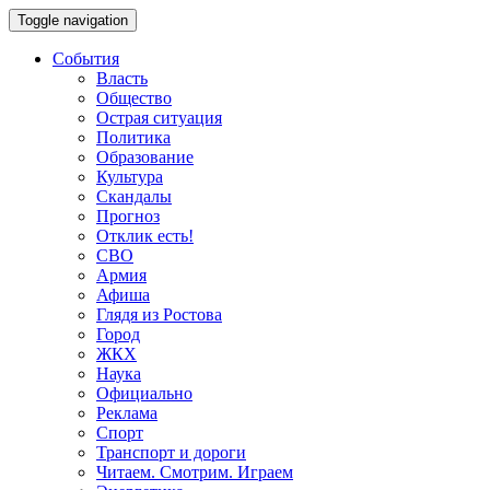
Toggle navigation
События
Власть
Общество
Острая ситуация
Политика
Образование
Культура
Скандалы
Прогноз
Отклик есть!
СВО
Армия
Афиша
Глядя из Ростова
Город
ЖКХ
Наука
Официально
Реклама
Спорт
Транспорт и дороги
Читаем. Смотрим. Играем