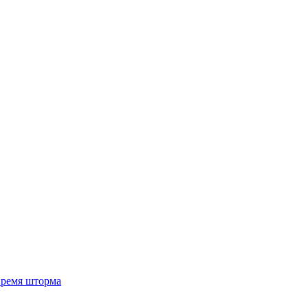
 время шторма