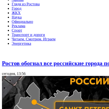
Глядя из Ростова
Город
ЖКХ
Наука
Официально
Реклама
Спорт
Транспорт и дороги
Читаем. Смотрим. Играем
Энергетика
Общество
Ростов обогнал все российские города 
сегодня, 13:56