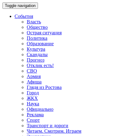
Toggle navigation
События
Власть
Общество
Острая ситуация
Политика
Образование
Культура
Скандалы
Прогноз
Отклик есть!
СВО
Армия
Афиша
Глядя из Ростова
Город
ЖКХ
Наука
Официально
Реклама
Спорт
Транспорт и дороги
Читаем. Смотрим. Играем