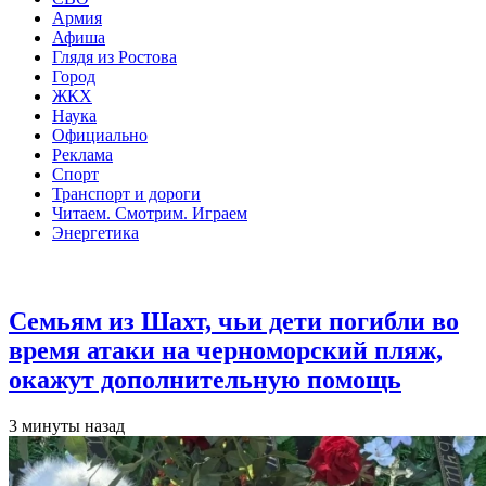
Армия
Афиша
Глядя из Ростова
Город
ЖКХ
Наука
Официально
Реклама
Спорт
Транспорт и дороги
Читаем. Смотрим. Играем
Энергетика
Общество
Семьям из Шахт, чьи дети погибли во
время атаки на черноморский пляж,
окажут дополнительную помощь
3 минуты назад