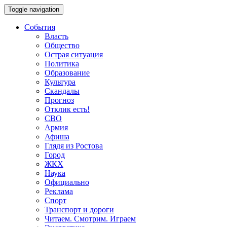
Toggle navigation
События
Власть
Общество
Острая ситуация
Политика
Образование
Культура
Скандалы
Прогноз
Отклик есть!
СВО
Армия
Афиша
Глядя из Ростова
Город
ЖКХ
Наука
Официально
Реклама
Спорт
Транспорт и дороги
Читаем. Смотрим. Играем