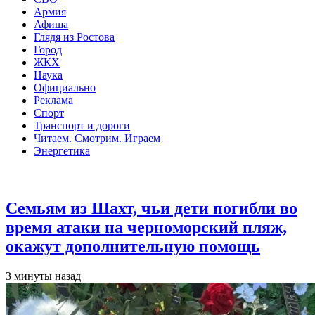
Армия
Афиша
Глядя из Ростова
Город
ЖКХ
Наука
Официально
Реклама
Спорт
Транспорт и дороги
Читаем. Смотрим. Играем
Энергетика
Общество
Семьям из Шахт, чьи дети погибли во
время атаки на черноморский пляж,
окажут дополнительную помощь
3 минуты назад