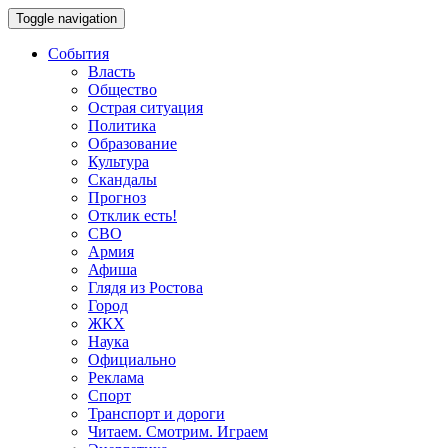
Toggle navigation
События
Власть
Общество
Острая ситуация
Политика
Образование
Культура
Скандалы
Прогноз
Отклик есть!
СВО
Армия
Афиша
Глядя из Ростова
Город
ЖКХ
Наука
Официально
Реклама
Спорт
Транспорт и дороги
Читаем. Смотрим. Играем