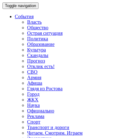
Toggle navigation
События
Власть
Общество
Острая ситуация
Политика
Образование
Культура
Скандалы
Прогноз
Отклик есть!
СВО
Армия
Афиша
Глядя из Ростова
Город
ЖКХ
Наука
Официально
Реклама
Спорт
Транспорт и дороги
Читаем. Смотрим. Играем