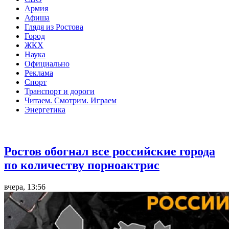
Армия
Афиша
Глядя из Ростова
Город
ЖКХ
Наука
Официально
Реклама
Спорт
Транспорт и дороги
Читаем. Смотрим. Играем
Энергетика
Общество
Ростов обогнал все российские города
по количеству порноактрис
вчера, 13:56