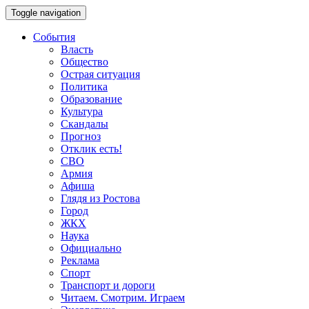
Toggle navigation
События
Власть
Общество
Острая ситуация
Политика
Образование
Культура
Скандалы
Прогноз
Отклик есть!
СВО
Армия
Афиша
Глядя из Ростова
Город
ЖКХ
Наука
Официально
Реклама
Спорт
Транспорт и дороги
Читаем. Смотрим. Играем