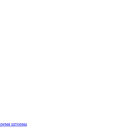
 время шторма