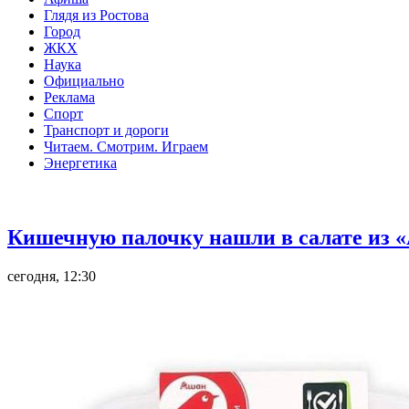
Глядя из Ростова
Город
ЖКХ
Наука
Официально
Реклама
Спорт
Транспорт и дороги
Читаем. Смотрим. Играем
Энергетика
Общество
Кишечную палочку нашли в салате из «
сегодня, 12:30