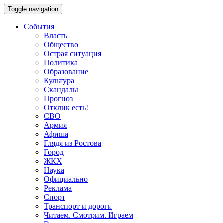
Toggle navigation
События
Власть
Общество
Острая ситуация
Политика
Образование
Культура
Скандалы
Прогноз
Отклик есть!
СВО
Армия
Афиша
Глядя из Ростова
Город
ЖКХ
Наука
Официально
Реклама
Спорт
Транспорт и дороги
Читаем. Смотрим. Играем