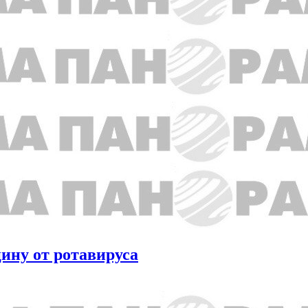
цину от ротавируса