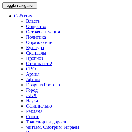
Toggle navigation
События
Власть
Общество
Острая ситуация
Политика
Образование
Культура
Скандалы
Прогноз
Отклик есть!
СВО
Армия
Афиша
Глядя из Ростова
Город
ЖКХ
Наука
Официально
Реклама
Спорт
Транспорт и дороги
Читаем. Смотрим. Играем