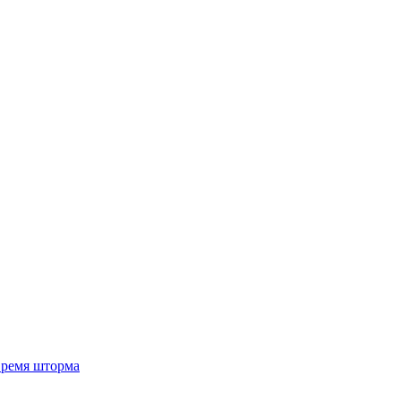
 время шторма