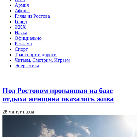
Армия
Афиша
Глядя из Ростова
Город
ЖКХ
Наука
Официально
Реклама
Спорт
Транспорт и дороги
Читаем. Смотрим. Играем
Энергетика
Общество
Под Ростовом пропавшая на базе
отдыха женщина оказалась жива
28 минут назад