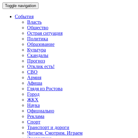
Toggle navigation
События
Власть
Общество
Острая ситуация
Политика
Образование
Культура
Скандалы
Прогноз
Отклик есть!
СВО
Армия
Афиша
Глядя из Ростова
Город
ЖКХ
Наука
Официально
Реклама
Спорт
Транспорт и дороги
Читаем. Смотрим. Играем