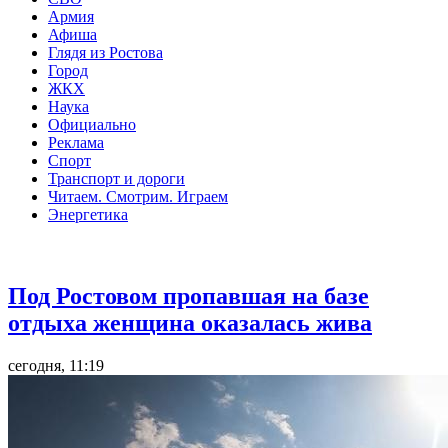
Армия
Афиша
Глядя из Ростова
Город
ЖКХ
Наука
Официально
Реклама
Спорт
Транспорт и дороги
Читаем. Смотрим. Играем
Энергетика
Общество
Под Ростовом пропавшая на базе
отдыха женщина оказалась жива
сегодня, 11:19