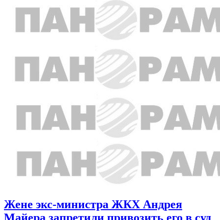
Жене экс-министра ЖКХ Андрея
Майера запретили привозить его в суд