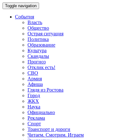
Toggle navigation
События
Власть
Общество
Острая ситуация
Политика
Образование
Культура
Скандалы
Прогноз
Отклик есть!
СВО
Армия
Афиша
Глядя из Ростова
Город
ЖКХ
Наука
Официально
Реклама
Спорт
Транспорт и дороги
Читаем. Смотрим. Играем