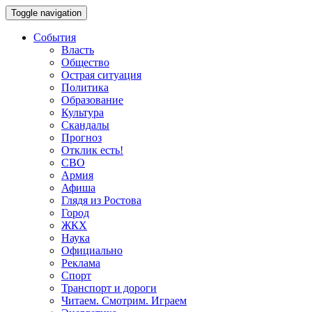
Toggle navigation
События
Власть
Общество
Острая ситуация
Политика
Образование
Культура
Скандалы
Прогноз
Отклик есть!
СВО
Армия
Афиша
Глядя из Ростова
Город
ЖКХ
Наука
Официально
Реклама
Спорт
Транспорт и дороги
Читаем. Смотрим. Играем