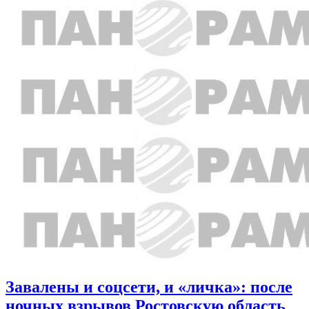
Завалены и соцсети, и «личка»: после
ночных взрывов Ростовскую область