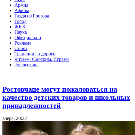
Армия
Афиша
Глядя из Ростова
Город
ЖКХ
Наука
Официально
Реклама
Спорт
Транспорт и дороги
Читаем. Смотрим. Играем
Энергетика
Общество
Ростовчане могут пожаловаться на
качество детских товаров и школьных
принадлежностей
вчера, 20:32