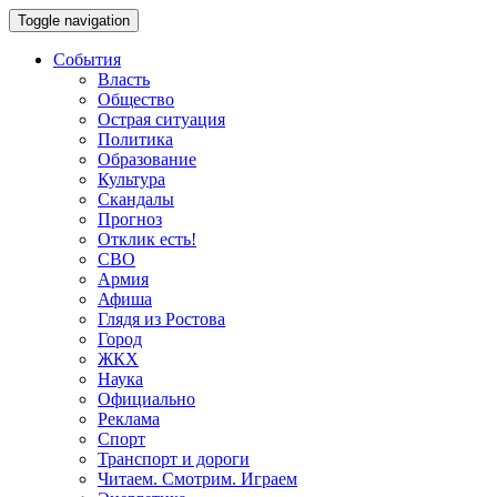
Toggle navigation
События
Власть
Общество
Острая ситуация
Политика
Образование
Культура
Скандалы
Прогноз
Отклик есть!
СВО
Армия
Афиша
Глядя из Ростова
Город
ЖКХ
Наука
Официально
Реклама
Спорт
Транспорт и дороги
Читаем. Смотрим. Играем