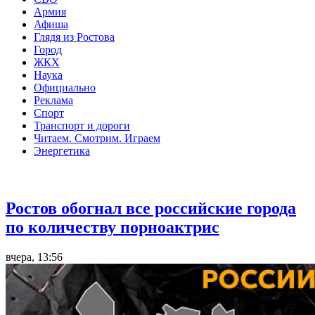
Армия
Афиша
Глядя из Ростова
Город
ЖКХ
Наука
Официально
Реклама
Спорт
Транспорт и дороги
Читаем. Смотрим. Играем
Энергетика
Общество
Ростов обогнал все российские города
по количеству порноактрис
вчера, 13:56