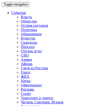
Toggle navigation
События
Власть
Общество
Острая ситуация
Политика
Образование
Культура
Скандалы
Прогноз
Отклик есть!
СВО
Армия
Афиша
Глядя из Ростова
Город
ЖКХ
Наука
Официально
Реклама
Спорт
Транспорт и дороги
Читаем. Смотрим. Играем